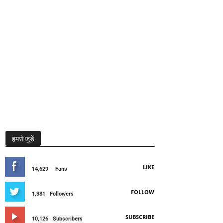
हमसे जुड़ें
LIKE
14,629
Fans
FOLLOW
1,381
Followers
SUBSCRIBE
10,126
Subscribers