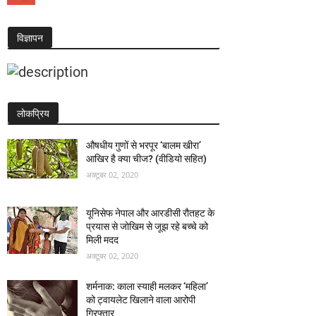
विज्ञापन
लोकप्रिय
औषधीय गुणों से भरपूर ‘बालम खीरा’
आखिर है क्या चीज? (वीडियो सहित)
अक्टूबर 02, 2020
यूनिसेफ नेपाल और आरडीसी रौतहट के
प्रयास से जोखिम से जूझ रहे बच्चे को
मिली मदद
अक्टूबर 02, 2020
शर्मनाक: काला स्याही मलकर ‘महिला’
को ट्वायलेट खिलाने वाला आरोपी
गिरफ्तार