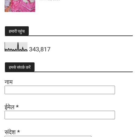
हमारी पहुंच
343,817
हमसे संपर्क करें
नाम
ईमेल
*
संदेश
*