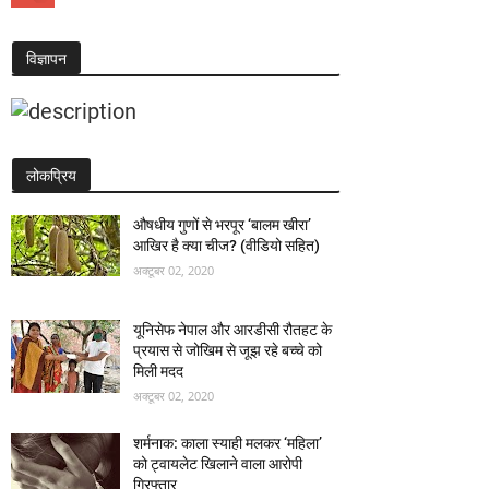
विज्ञापन
लोकप्रिय
औषधीय गुणों से भरपूर ‘बालम खीरा’
आखिर है क्या चीज? (वीडियो सहित)
अक्टूबर 02, 2020
यूनिसेफ नेपाल और आरडीसी रौतहट के
प्रयास से जोखिम से जूझ रहे बच्चे को
मिली मदद
अक्टूबर 02, 2020
शर्मनाक: काला स्याही मलकर ‘महिला’
को ट्वायलेट खिलाने वाला आरोपी
गिरफ्तार