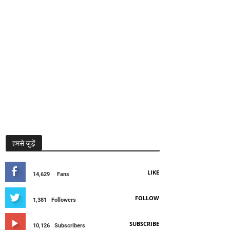
हमसे जुड़ें
LIKE
14,629
Fans
FOLLOW
1,381
Followers
SUBSCRIBE
10,126
Subscribers