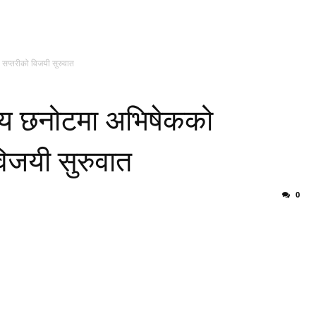
सप्तरीको विजयी सुरुवात
रीय छनोटमा अभिषेकको
िजयी सुरुवात
0