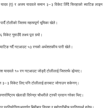
 यादव (ए) र अजय यादवले समान ३–३ विकेट लिँदै सिरहाको ब्याटिङ लाइन
र्दै टोलीको जितमा महत्वपूर्ण भूमिका खेले।
ेट गुमाउँदै लक्ष्य पूरा गर्‍यो।
 ब्याटिङ गर्दै नटआउट ५३ रनको अर्थशतकीय पारी खेले।
ेश यादवले १० रन नटआउट जोड्दै टोलीलाई जिततर्फ डोर्‍याए।
मान ३–३ विकेट लिए पनि टोलीलाई हारबाट जोगाउन सकेनन्।
तर्राष्ट्रिय खेलाडी दिपेन्द्र चौधरीले ट्रफी प्रदान गरेका थिए।
प्रतियोगिताअन्तर्गत बिहीबार सिरहा र महोत्तरीबीच प्रतिस्पर्धा हुनेछ।