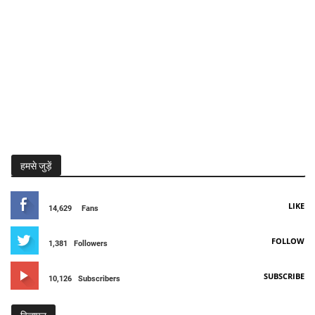
हमसे जुड़ें
LIKE
14,629
Fans
FOLLOW
1,381
Followers
SUBSCRIBE
10,126
Subscribers