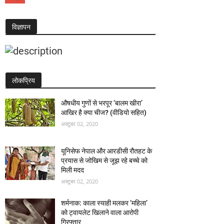
विज्ञापन
लोकप्रिय
औषधीय गुणों से भरपूर ‘बालम खीरा’
आखिर है क्या चीज? (वीडियो सहित)
अक्टूबर 02, 2020
यूनिसेफ नेपाल और आरडीसी रौतहट के
प्रयास से जोखिम से जूझ रहे बच्चे को
मिली मदद
अक्टूबर 02, 2020
शर्मनाक: काला स्याही मलकर ‘महिला’
को ट्वायलेट खिलाने वाला आरोपी
गिरफ्तार