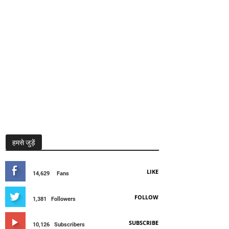
हमसे जुड़ें
LIKE
14,629
Fans
FOLLOW
1,381
Followers
SUBSCRIBE
10,126
Subscribers