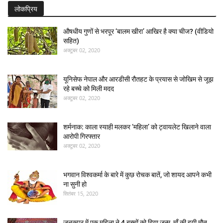
लोकप्रिय
औषधीय गुणों से भरपूर ‘बालम खीरा’ आखिर है क्या चीज? (वीडियो
सहित)
अक्टूबर 02, 2020
यूनिसेफ नेपाल और आरडीसी रौतहट के प्रयास से जोखिम से जूझ
रहे बच्चे को मिली मदद
अक्टूबर 02, 2020
शर्मनाक: काला स्याही मलकर ‘महिला’ को ट्वायलेट खिलाने वाला
आरोपी गिरफ्तार
अक्टूबर 02, 2020
भगवान विश्वकर्मा के बारे में कुछ रोचक बातें, जो शायद आपने कभी
ना सुनी हो
सितंबर 15, 2020
जनकपुर में एक महिला ने 4 बच्चों को दिया जन्म, माँ की हुयी मौत