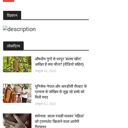
विज्ञापन
लोकप्रिय
औषधीय गुणों से भरपूर ‘बालम खीरा’
आखिर है क्या चीज? (वीडियो सहित)
अक्टूबर 02, 2020
यूनिसेफ नेपाल और आरडीसी रौतहट के
प्रयास से जोखिम से जूझ रहे बच्चे को
मिली मदद
अक्टूबर 02, 2020
शर्मनाक: काला स्याही मलकर ‘महिला’
को ट्वायलेट खिलाने वाला आरोपी
गिरफ्तार