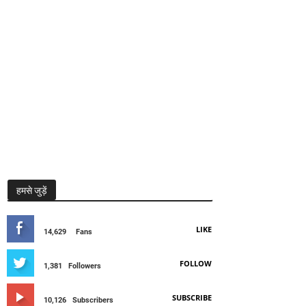
हमसे जुड़ें
LIKE
14,629
Fans
FOLLOW
1,381
Followers
SUBSCRIBE
10,126
Subscribers