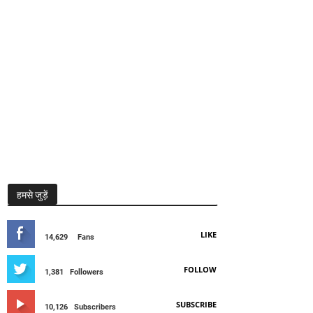
हमसे जुड़ें
LIKE
14,629
Fans
FOLLOW
1,381
Followers
SUBSCRIBE
10,126
Subscribers