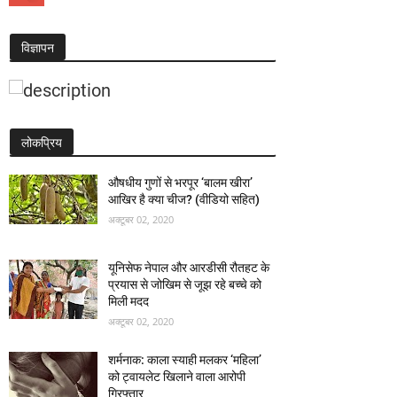
विज्ञापन
लोकप्रिय
औषधीय गुणों से भरपूर ‘बालम खीरा’
आखिर है क्या चीज? (वीडियो सहित)
अक्टूबर 02, 2020
यूनिसेफ नेपाल और आरडीसी रौतहट के
प्रयास से जोखिम से जूझ रहे बच्चे को
मिली मदद
अक्टूबर 02, 2020
शर्मनाक: काला स्याही मलकर ‘महिला’
को ट्वायलेट खिलाने वाला आरोपी
गिरफ्तार