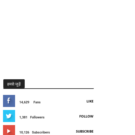
हमसे जुड़ें
LIKE
14,629
Fans
FOLLOW
1,381
Followers
SUBSCRIBE
10,126
Subscribers