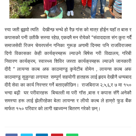
स्या जती बूझ्यो त्यति देखीन्छ भन्थे हो रैछ गांस को मात्र होईन यहाॅ त बास र
कपासको पनी उतीकै सस्या रहेछ, एकदमै मन रोयेको “संवाददाता संग कुरा गर्दै
समाजसेवी रिजन चेयरपर्सन गनिका गुरूङ अगामी दिनमा पनि राजविराजमा
दिगो विकासका केही कार्यक्रमहरू ल्याउने बिषेस गरी विद्यालय, गरिबी
निवारण कार्यक्रम, स्वास्थ्य शिविर जस्ता कार्यक्रमहरू ल्याउने जानकारी
दीदै “ लायन्स कल्ब अफ काठमाण्डु कृयेटीब वोमेन , लायन्स कल्ब अफ
काठमाण्डु सुकुन्डा लगायत सम्पुर्ण सहयोगी हातहरू लाई हृदय देखीनै धन्यबाद
दीदै सेवा का कार्य निरन्तर गर्ने बताएकीछिन। राजबिराज २,५,६,र ७ मा १५०
भन्दा बढ़ी घर परीवारहरू बिचल्ली मा परी गाॅस ,बास र कपास सॅगै अनेकौ
समस्या हरू लाई झेलीरहेका बेला लायन्स र लीयो कल्ब ले हाम्रो फुड बैंक
मार्फत १५० परिवार को लागी खाध्यन्न बितरण गरेको छन्।