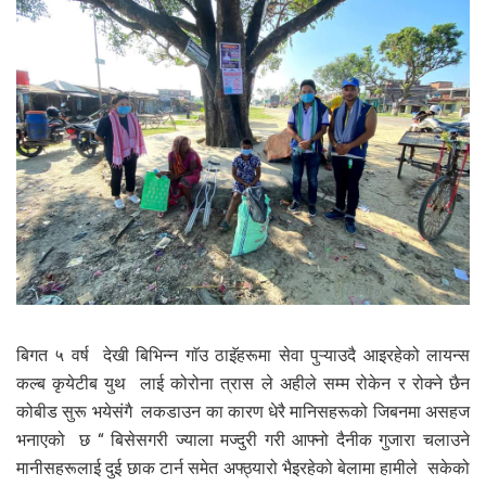
बिगत ५ वर्ष देखी बिभिन्न गाॅउ ठाइॅहरूमा सेवा पुऱ्याउदै आइरहेको लायन्स
कल्ब कृयेटीब युथ लाई कोरोना त्रास ले अहीले सम्म रोकेन र रोक्ने छैन
कोबीड सुरू भयेसंगै लकडाउन का कारण धेरै मानिसहरूको जिबनमा असहज
भनाएको छ “ बिसेसगरी ज्याला मज्दुरी गरी आफ्नो दैनीक गुजारा चलाउने
मानीसहरूलाई दुई छाक टार्न समेत अफ्ठ्यारो भैइरहेको बेलामा हामीले सकेको