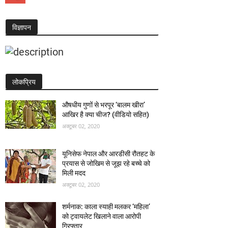
विज्ञापन
लोकप्रिय
औषधीय गुणों से भरपूर ‘बालम खीरा’
आखिर है क्या चीज? (वीडियो सहित)
अक्टूबर 02, 2020
यूनिसेफ नेपाल और आरडीसी रौतहट के
प्रयास से जोखिम से जूझ रहे बच्चे को
मिली मदद
अक्टूबर 02, 2020
शर्मनाक: काला स्याही मलकर ‘महिला’
को ट्वायलेट खिलाने वाला आरोपी
गिरफ्तार