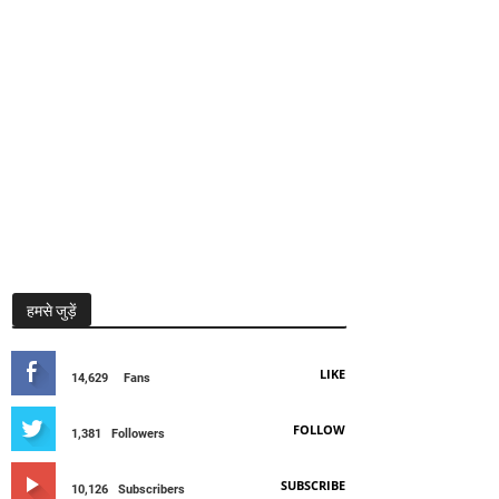
हमसे जुड़ें
LIKE
14,629
Fans
FOLLOW
1,381
Followers
SUBSCRIBE
10,126
Subscribers