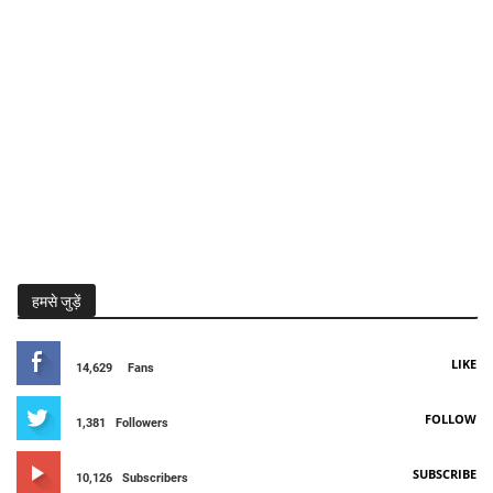
हमसे जुड़ें
LIKE
14,629
Fans
FOLLOW
1,381
Followers
SUBSCRIBE
10,126
Subscribers