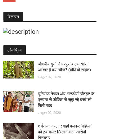
विज्ञापन
लोकप्रिय
औषधीय गुणों से भरपूर ‘बालम खीरा’
आखिर है क्या चीज? (वीडियो सहित)
अक्टूबर 02, 2020
यूनिसेफ नेपाल और आरडीसी रौतहट के
प्रयास से जोखिम से जूझ रहे बच्चे को
मिली मदद
अक्टूबर 02, 2020
शर्मनाक: काला स्याही मलकर ‘महिला’
को ट्वायलेट खिलाने वाला आरोपी
गिरफ्तार