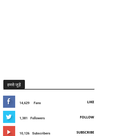
हमसे जुड़ें
LIKE
14,629
Fans
FOLLOW
1,381
Followers
SUBSCRIBE
10,126
Subscribers